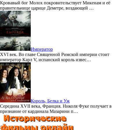
Кровавый бог Молох покровительствует Микенам и её
правительнице царице Деметре, воздающей …
Император
XVI век. Во главе Священной Римской империи стоит
император Карл V, испанский король извес…
Король, Белка и Уж
Середина XVII века, Франция. Николя Фуке получает в
признание от кардинала Мазарини п…