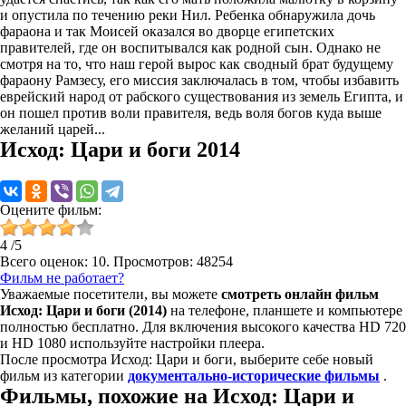
и опустила по течению реки Нил. Ребенка обнаружила дочь
фараона и так Моисей оказался во дворце египетских
правителей, где он воспитывался как родной сын. Однако не
смотря на то, что наш герой вырос как сводный брат будущему
фараону Рамзесу, его миссия заключалась в том, чтобы избавить
еврейский народ от рабского существования из земель Египта, и
он пошел против воли правителя, ведь воля богов куда выше
желаний царей...
Исход: Цари и боги 2014
Оцените фильм:
4
/
5
Всего оценок:
10
. Просмотров: 48254
Фильм не работает?
Уважаемые посетители, вы можете
смотреть онлайн фильм
Исход: Цари и боги (2014)
на телефоне, планшете и компьютере
полностью бесплатно. Для включения высокого качества HD 720
и HD 1080 используйте настройки плеера.
После просмотра Исход: Цари и боги, выберите себе новый
фильм из категории
документально-исторические фильмы
.
Фильмы, похожие на Исход: Цари и