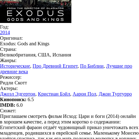
Год:
2014
Оригинал:
Exodus: Gods and Kings
Страна:
Великобритания, США, Испания
Жанры:
Исторические
,
Про Древний Египет
,
По Библии
,
Лучшие про
древние века
Режиссер:
Ридли Скотт
Актеры:
Джоэл Эдгертон
,
Кристиан Бэйл
,
Аарон Пол
,
Джон Туртурро
Кинопоиск:
6.5
IMDB:
6.0
Сюжет:
Приглашаем смотреть фильм Исход: Цари и боги (2014) онлайн
в хорошем качестве, а перед этим коротко о содержании:
Египетский фараон отдаёт чудовищный приказ уничтожать всех
младенцев, родившихся в еврейской семье. Маленькому Моисею
удаётся спастись, так как его мать положила малютку в корзину