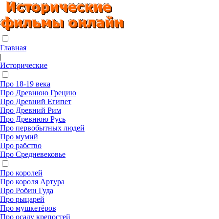
Главная
|
Исторические
Про 18-19 века
Про Древнюю Грецию
Про Древний Египет
Про Древний Рим
Про Древнюю Русь
Про первобытных людей
Про мумий
Про рабство
Про Средневековье
Про королей
Про короля Артура
Про Робин Гуда
Про рыцарей
Про мушкетёров
Про осаду крепостей