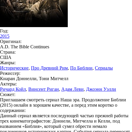
Год:
2015
Оригинал:
A.D. The Bible Continues
Страна:
США
Жанры:
Исторические
,
Про Древний Рим
,
По Библии
,
Сериалы
Режиссер:
Киаран Доннелли, Тони Митчелл
Актеры:
Ричард Койл
,
Винсент Риган
,
Адам Леви
,
Джоэнн Уэлли
Сюжет:
Приглашаем смотреть сериал Наша эра. Продолжение Библии
(2015) онлайн в хорошем качестве, а перед этим коротко о
содержании:
Данный сериал является последующей частью прежней работы
трех кинематографистов: Доннели, Митчелла и Келли, под
названием «Библия», который сумел обрести немало
поклонников исторических картин. События сериала переносят