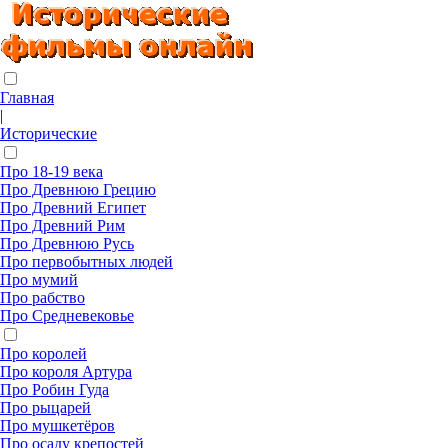
Главная
|
Исторические
Про 18-19 века
Про Древнюю Грецию
Про Древний Египет
Про Древний Рим
Про Древнюю Русь
Про первобытных людей
Про мумий
Про рабство
Про Средневековье
Про королей
Про короля Артура
Про Робин Гуда
Про рыцарей
Про мушкетёров
Про осаду крепостей