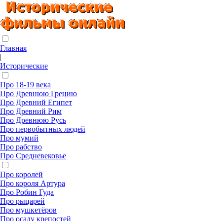
Главная
|
Исторические
Про 18-19 века
Про Древнюю Грецию
Про Древний Египет
Про Древний Рим
Про Древнюю Русь
Про первобытных людей
Про мумий
Про рабство
Про Средневековье
Про королей
Про короля Артура
Про Робин Гуда
Про рыцарей
Про мушкетёров
Про осаду крепостей