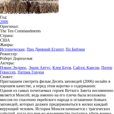
Год:
2006
Оригинал:
The Ten Commandments
Страна:
США
Жанры:
Исторические
,
Про Древний Египет
,
По Библии
Режиссер:
Роберт Дорнхельм
Актеры:
Нэвин Эндрюс
,
Эшли Артус
,
Клер Блум
,
Сайлэс Карсон
,
Питер
Гевиссер
,
Патрик Гордон
Сюжет:
Приглашаем смотреть фильм Десять заповедей (2006) онлайн в
хорошем качестве, а перед этим коротко о содержании:
Одним из самых почитаемых героев Ветхого Завета несомненно
является Моисей, ведь именно на его плечи была возложена
миссия по спасению еврейского народа и оглашении божьих
заповедей, которых должен придерживаться в жизни каждый
верующий человек. История Моисея начинается с трагических
событий, когда его еще во младенчестве пытались убить воины