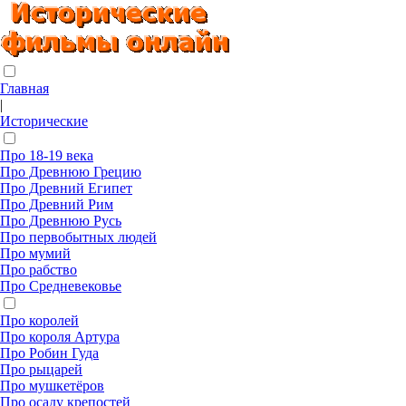
Главная
|
Исторические
Про 18-19 века
Про Древнюю Грецию
Про Древний Египет
Про Древний Рим
Про Древнюю Русь
Про первобытных людей
Про мумий
Про рабство
Про Средневековье
Про королей
Про короля Артура
Про Робин Гуда
Про рыцарей
Про мушкетёров
Про осаду крепостей