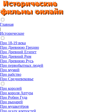
Главная
|
Исторические
Про 18-19 века
Про Древнюю Грецию
Про Древний Египет
Про Древний Рим
Про Древнюю Русь
Про первобытных людей
Про мумий
Про рабство
Про Средневековье
Про королей
Про короля Артура
Про Робин Гуда
Про рыцарей
Про мушкетёров
Про осаду крепостей