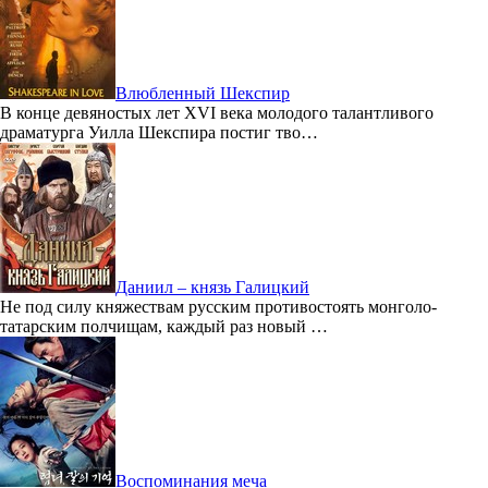
Влюбленный Шекспир
В конце девяностых лет XVI века молодого талантливого
драматурга Уилла Шекспира постиг тво…
Даниил – князь Галицкий
Не под силу княжествам русским противостоять монголо-
татарским полчищам, каждый раз новый …
Воспоминания меча