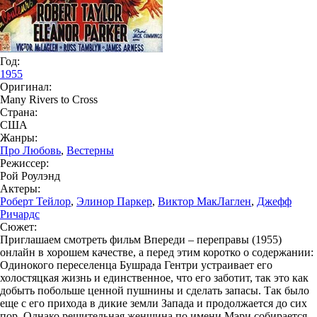
Год:
1955
Оригинал:
Many Rivers to Cross
Страна:
США
Жанры:
Про Любовь
,
Вестерны
Режиссер:
Рой Роулэнд
Актеры:
Роберт Тейлор
,
Элинор Паркер
,
Виктор МакЛаглен
,
Джефф
Ричардс
Сюжет:
Приглашаем смотреть фильм Впереди – переправы (1955)
онлайн в хорошем качестве, а перед этим коротко о содержании:
Одинокого переселенца Бушрада Гентри устраивает его
холостяцкая жизнь и единственное, что его заботит, так это как
добыть побольше ценной пушнины и сделать запасы. Так было
еще с его прихода в дикие земли Запада и продолжается до сих
пор. Однако решительная женщина по имени Мэри собирается