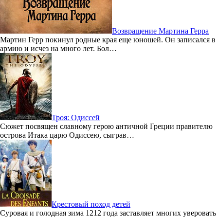
Возвращение Мартина Герра
Мартин Герр покинул родные края еще юношей. Он записался в
армию и исчез на много лет. Бол…
Троя: Одиссей
Сюжет посвящен славному герою античной Греции правителю
острова Итака царю Одиссею, сыграв…
Крестовый поход детей
Суровая и голодная зима 1212 года заставляет многих уверовать