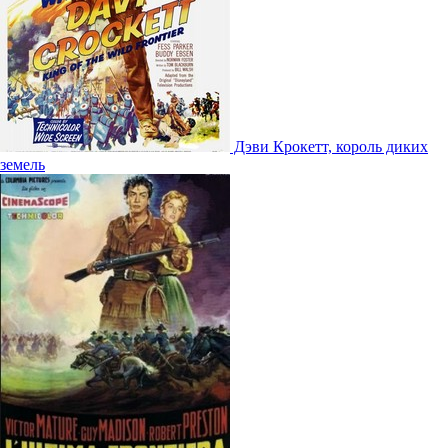
Дэви Крокетт, король диких
земель