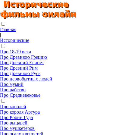
Главная
|
Исторические
Про 18-19 века
Про Древнюю Грецию
Про Древний Египет
Про Древний Рим
Про Древнюю Русь
Про первобытных людей
Про мумий
Про рабство
Про Средневековье
Про королей
Про короля Артура
Про Робин Гуда
Про рыцарей
Про мушкетёров
Про осаду крепостей