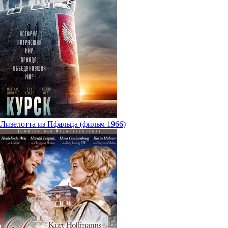
Лизелотта из Пфальца (фильм 1966)