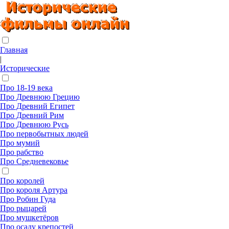
Главная
|
Исторические
Про 18-19 века
Про Древнюю Грецию
Про Древний Египет
Про Древний Рим
Про Древнюю Русь
Про первобытных людей
Про мумий
Про рабство
Про Средневековье
Про королей
Про короля Артура
Про Робин Гуда
Про рыцарей
Про мушкетёров
Про осаду крепостей