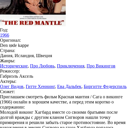
Год:
1966
Оригинал:
Den røde kappe
Страна:
Дания, Исландия, Швеция
Жанры:
Исторические
,
Про Любовь
,
Приключения
,
Про Викингов
Режиссер:
Габриэль Аксель
Актеры:
Олег Видов
,
Гитте Хеннинг
,
Ева Дальбек
,
Биргитте Федерспиль
Сюжет:
Приглашаем смотреть фильм Красная мантия / Сага о викинге
(1966) онлайн в хорошем качестве, а перед этим коротко о
содержании:
Молодой викинг Хагбард вместе со своими братьями после
долгой вражды с другим кланом Сигворов нашли точку
примирения и решили забыть старое противостояние. Во время
нахождения в землях Сигвора на глаза Хагбарда попалась