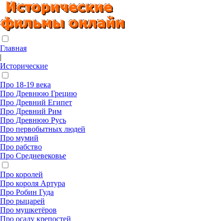
Главная
|
Исторические
Про 18-19 века
Про Древнюю Грецию
Про Древний Египет
Про Древний Рим
Про Древнюю Русь
Про первобытных людей
Про мумий
Про рабство
Про Средневековье
Про королей
Про короля Артура
Про Робин Гуда
Про рыцарей
Про мушкетёров
Про осаду крепостей