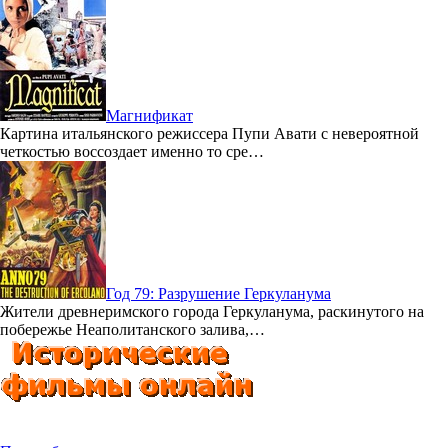
Магнификат
Картина итальянского режиссера Пупи Авати с невероятной
четкостью воссоздает именно то сре…
Год 79: Разрушение Геркуланума
Жители древнеримского города Геркуланума, раскинутого на
побережье Неаполитанского залива,…