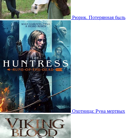
Рюрик. Потерянная быль
Охотница: Руна мертвых