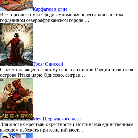
Карфаген в огне
Все торговые пути Средиземноморья пересекались в этом
горделивом североафриканском городе …
Троя: Одиссей
Сюжет посвящен славному герою античной Греции правителю
острова Итака царю Одиссею, сыграв…
Меч Шервудского леса
Для многих крестьян окрестностей Ноттингема единственным
выходом избежать притеснений мест…