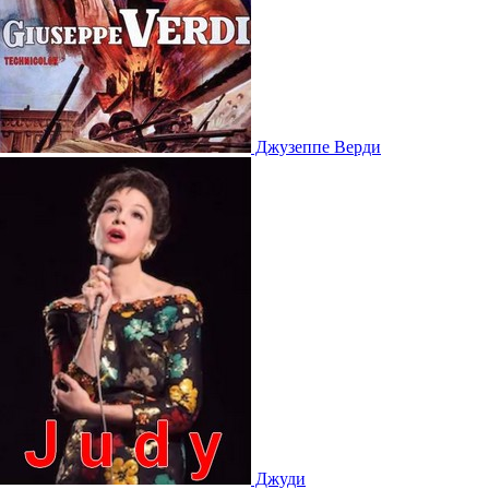
Джузеппе Верди
Джуди