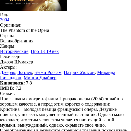
Год:
2004
Оригинал:
The Phantom of the Opera
Страна:
Великобритания
Жанры:
Исторические
,
Про 18-19 век
Режиссер:
Джоэл Шумахер
Актеры:
Джерард Батлер
,
Эмми Россам
,
Патрик Уилсон
,
Миранда
Ричардсон
,
Минни Драйвер
Кинопоиск:
7.8
IMDB:
7.2
Сюжет:
Приглашаем смотреть фильм Призрак оперы (2004) онлайн в
хорошем качестве, а перед этим коротко о содержании:
Кристина – молодая певица французской оперы. Девушке
повезло, у нее есть могущественный наставник. Однако мало
кто знает, что этим человеком является настоящий гений
музыки, вынужденный, однако, скрывать свое лицо.
Обезображенный в результате страшной трагедии покровитель