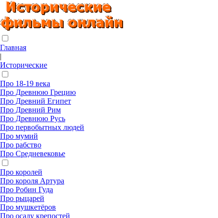
Главная
|
Исторические
Про 18-19 века
Про Древнюю Грецию
Про Древний Египет
Про Древний Рим
Про Древнюю Русь
Про первобытных людей
Про мумий
Про рабство
Про Средневековье
Про королей
Про короля Артура
Про Робин Гуда
Про рыцарей
Про мушкетёров
Про осаду крепостей