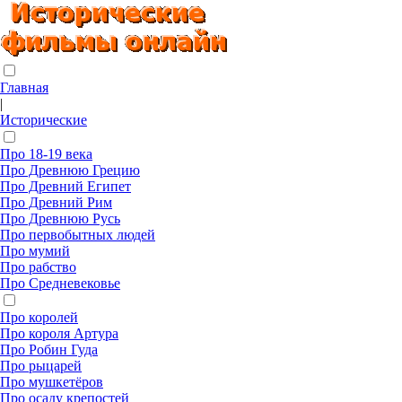
Главная
|
Исторические
Про 18-19 века
Про Древнюю Грецию
Про Древний Египет
Про Древний Рим
Про Древнюю Русь
Про первобытных людей
Про мумий
Про рабство
Про Средневековье
Про королей
Про короля Артура
Про Робин Гуда
Про рыцарей
Про мушкетёров
Про осаду крепостей