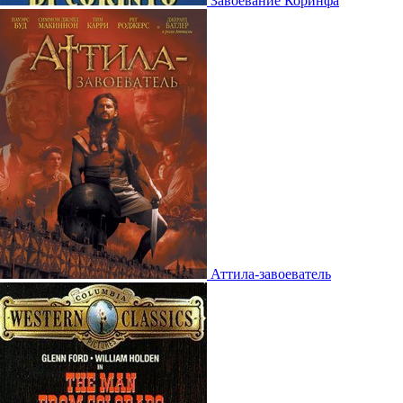
Завоевание Коринфа
Аттила-завоеватель