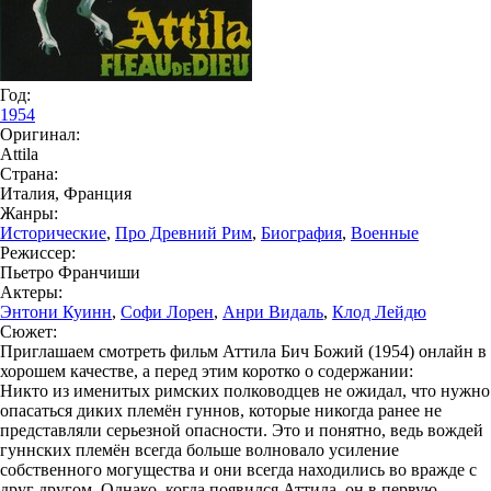
Год:
1954
Оригинал:
Attila
Страна:
Италия, Франция
Жанры:
Исторические
,
Про Древний Рим
,
Биография
,
Военные
Режиссер:
Пьетро Франчиши
Актеры:
Энтони Куинн
,
Софи Лорен
,
Анри Видаль
,
Клод Лейдю
Сюжет:
Приглашаем смотреть фильм Аттила Бич Божий (1954) онлайн в
хорошем качестве, а перед этим коротко о содержании:
Никто из именитых римских полководцев не ожидал, что нужно
опасаться диких племён гуннов, которые никогда ранее не
представляли серьезной опасности. Это и понятно, ведь вождей
гуннских племён всегда больше волновало усиление
собственного могущества и они всегда находились во вражде с
друг другом. Однако, когда появился Аттила, он в первую