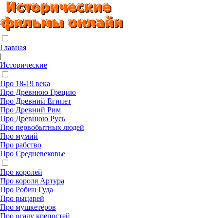
Главная
|
Исторические
Про 18-19 века
Про Древнюю Грецию
Про Древний Египет
Про Древний Рим
Про Древнюю Русь
Про первобытных людей
Про мумий
Про рабство
Про Средневековье
Про королей
Про короля Артура
Про Робин Гуда
Про рыцарей
Про мушкетёров
Про осаду крепостей