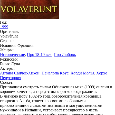
Год:
1999
Оригинал:
Volavérunt
Страна:
Испания, Франция
Жанры:
Исторические
,
Про 18-19 век
,
Про Любовь
Режиссер:
Бигас Луна
Актеры:
Айтана Санчес-Хихон
,
Пенелопа Крус
,
Хорди Молья
,
Хорхе
Перугоррия
Сюжет:
Приглашаем смотреть фильм Обнаженная маха (1999) онлайн в
хорошем качестве, а перед этим коротко о содержании:
В летнюю пору 1802-го года обворожительная красавица
герцогиня Альба, известная своими любовными
приключениями с самыми знатными и могущественными
мужчинами в Испании, устраивает празднество в честь
завершения строительных работ своего нового огромного