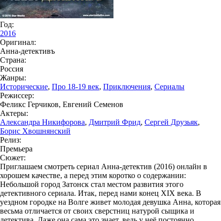
Год:
2016
Оригинал:
Анна-детективъ
Страна:
Россия
Жанры:
Исторические
,
Про 18-19 век
,
Приключения
,
Сериалы
Режиссер:
Феликс Герчиков, Евгений Семенов
Актеры:
Александра Никифорова
,
Дмитрий Фрид
,
Сергей Друзьяк
,
Борис Хвошнянский
Релиз:
Премьера
Сюжет:
Приглашаем смотреть сериал Анна-детектив (2016) онлайн в
хорошем качестве, а перед этим коротко о содержании:
Небольшой город Затонск стал местом развития этого
детективного сериала. Итак, перед нами конец XIX века. В
уездном городке на Волге живет молодая девушка Анна, которая
весьма отличается от своих сверстниц натурой сыщика и
детектива. Даже она сама это знает, ведь у неё постоянно