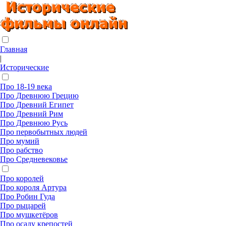
Главная
|
Исторические
Про 18-19 века
Про Древнюю Грецию
Про Древний Египет
Про Древний Рим
Про Древнюю Русь
Про первобытных людей
Про мумий
Про рабство
Про Средневековье
Про королей
Про короля Артура
Про Робин Гуда
Про рыцарей
Про мушкетёров
Про осаду крепостей