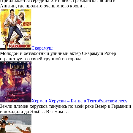
Приближается середина XVII века, гражданская война в
Англии, где пролито очень много крови…
Скарамуш
Молодой и беззаботный уличный актер Скарамуш Робер
странствует со своей труппой из города …
Херман Херуски – Битва в Тевтобургском лесу
Земли племен херусков тянулись по всей реке Везер в Германии
и доходили до Эльбы. В самом …