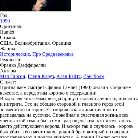
Год:
1990
Оригинал:
Hamlet
Страна:
США, Великобритания, Франция
Жанры:
Исторические
,
Про Средневековье
Режиссер:
Франко Дзеффирелли
Актеры:
Мэл Гибсон
,
Гленн Клоуз
,
Алан Бэйтс
,
Иэн Холм
Сюжет:
Приглашаем смотреть фильм Гамлет (1990) онлайн в хорошем
качестве, а перед этим коротко о содержании:
В королевских семьях всегда присутствовали алчность, подлость
и интриги. Это не обошло стороной и главного героя этой
знаменитой истории. Его королевская династия просто
распадалась на кусочки. Спокойная и счастливая жизнь всех
членов этой семьи была вмиг разращена тем, кто хотел занять
место действующего короля. И вскоре так и случилось - король
был убит, а его место занял родной брат, который и совершил
этот переполох и подлое убийство. А принц Гамлет остался