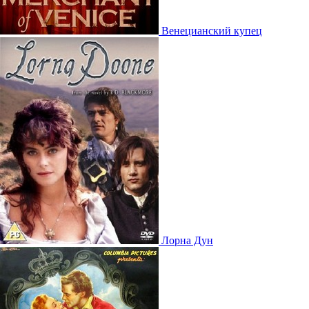
Венецианский купец
Лорна Дун