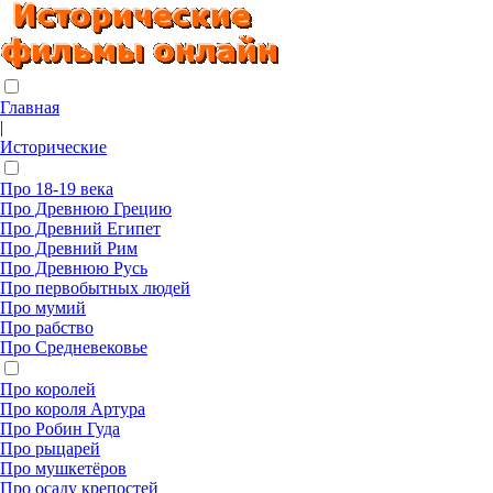
Главная
|
Исторические
Про 18-19 века
Про Древнюю Грецию
Про Древний Египет
Про Древний Рим
Про Древнюю Русь
Про первобытных людей
Про мумий
Про рабство
Про Средневековье
Про королей
Про короля Артура
Про Робин Гуда
Про рыцарей
Про мушкетёров
Про осаду крепостей