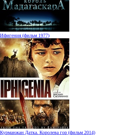
Ифигения (фильм 1977)
Курманжан Датка. Королева гор (фильм 2014)