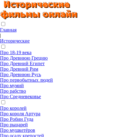
Главная
|
Исторические
Про 18-19 века
Про Древнюю Грецию
Про Древний Египет
Про Древний Рим
Про Древнюю Русь
Про первобытных людей
Про мумий
Про рабство
Про Средневековье
Про королей
Про короля Артура
Про Робин Гуда
Про рыцарей
Про мушкетёров
Про осаду крепостей