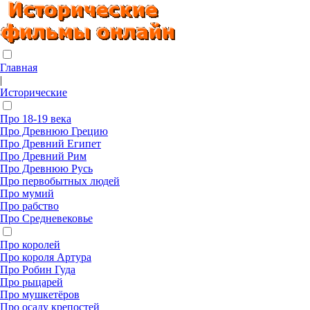
Главная
|
Исторические
Про 18-19 века
Про Древнюю Грецию
Про Древний Египет
Про Древний Рим
Про Древнюю Русь
Про первобытных людей
Про мумий
Про рабство
Про Средневековье
Про королей
Про короля Артура
Про Робин Гуда
Про рыцарей
Про мушкетёров
Про осаду крепостей