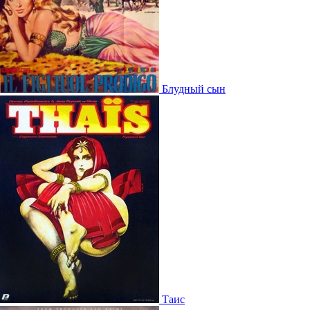
Блудный сын
Таис