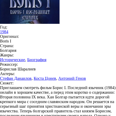
Год:
1984
Оригинал:
Boris I
Страна:
Болгария
Жанры:
Исторические
,
Биография
Режиссер:
Борислав Шаралиев
Актеры:
Стефан Данаилов
,
Коста Цонев
,
Антоний Генов
Сюжет:
Приглашаем смотреть фильм Борис I. Последний язычник (1984)
онлайн в хорошем качестве, а перед этим коротко о содержании:
Вторая половина IX века. Хан Болгар пытается идти дорогой
крепкого мира с соседним славянским народом. Он решается на
серьезный шаг принятия христианской веры и окончании эры
язычества. Теперь болгарский правитель стал князем Борисом,
последним язычником и крестителем своего народа. Однако у