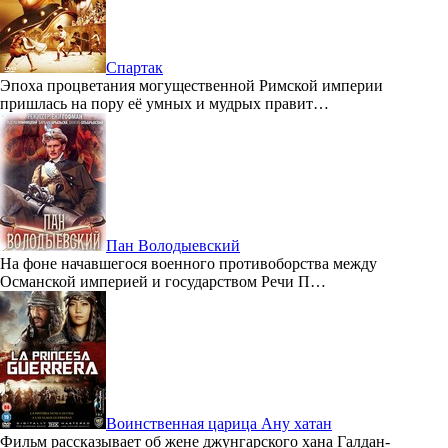
Спартак
Эпоха процветания могущественной Римской империи
пришлась на пору её умных и мудрых правит…
Пан Володыевский
На фоне начавшегося военного противоборства между
Османской империей и государством Речи П…
Воинственная царица Ану хатан
Фильм рассказывает об жене джунгарского хана Галдан-