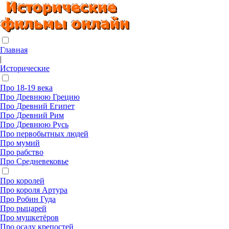
Главная
|
Исторические
Про 18-19 века
Про Древнюю Грецию
Про Древний Египет
Про Древний Рим
Про Древнюю Русь
Про первобытных людей
Про мумий
Про рабство
Про Средневековье
Про королей
Про короля Артура
Про Робин Гуда
Про рыцарей
Про мушкетёров
Про осаду крепостей