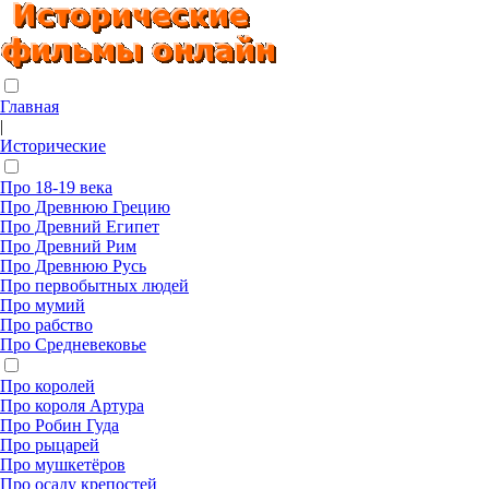
Главная
|
Исторические
Про 18-19 века
Про Древнюю Грецию
Про Древний Египет
Про Древний Рим
Про Древнюю Русь
Про первобытных людей
Про мумий
Про рабство
Про Средневековье
Про королей
Про короля Артура
Про Робин Гуда
Про рыцарей
Про мушкетёров
Про осаду крепостей