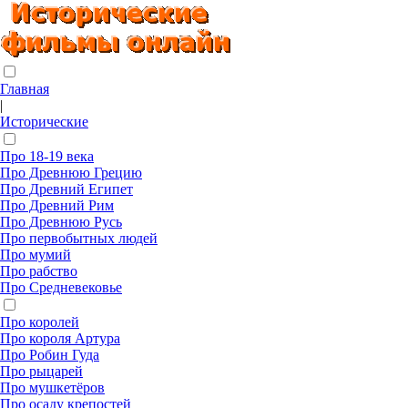
Главная
|
Исторические
Про 18-19 века
Про Древнюю Грецию
Про Древний Египет
Про Древний Рим
Про Древнюю Русь
Про первобытных людей
Про мумий
Про рабство
Про Средневековье
Про королей
Про короля Артура
Про Робин Гуда
Про рыцарей
Про мушкетёров
Про осаду крепостей