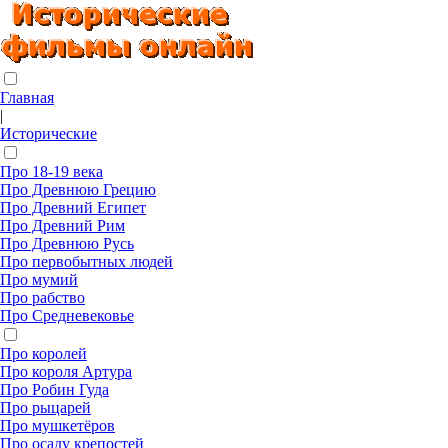
Главная
|
Исторические
Про 18-19 века
Про Древнюю Грецию
Про Древний Египет
Про Древний Рим
Про Древнюю Русь
Про первобытных людей
Про мумий
Про рабство
Про Средневековье
Про королей
Про короля Артура
Про Робин Гуда
Про рыцарей
Про мушкетёров
Про осаду крепостей