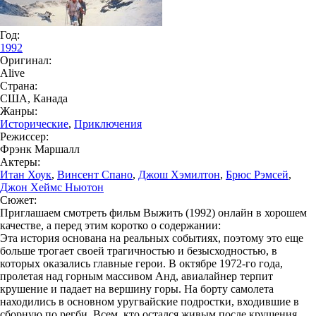
Год:
1992
Оригинал:
Alive
Страна:
США, Канада
Жанры:
Исторические
,
Приключения
Режиссер:
Фрэнк Маршалл
Актеры:
Итан Хоук
,
Винсент Спано
,
Джош Хэмилтон
,
Брюс Рэмсей
,
Джон Хеймс Ньютон
Сюжет:
Приглашаем смотреть фильм Выжить (1992) онлайн в хорошем
качестве, а перед этим коротко о содержании:
Эта история основана на реальных событиях, поэтому это еще
больше трогает своей трагичностью и безысходностью, в
которых оказались главные герои. В октябре 1972-го года,
пролетая над горным массивом Анд, авиалайнер терпит
крушение и падает на вершину горы. На борту самолета
находились в основном уругвайские подростки, входившие в
сборную по регби. Всем, кто остался живым после крушения,