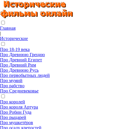
Главная
|
Исторические
Про 18-19 века
Про Древнюю Грецию
Про Древний Египет
Про Древний Рим
Про Древнюю Русь
Про первобытных людей
Про мумий
Про рабство
Про Средневековье
Про королей
Про короля Артура
Про Робин Гуда
Про рыцарей
Про мушкетёров
Про осаду крепостей