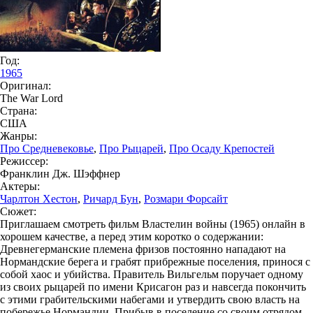
Год:
1965
Оригинал:
The War Lord
Страна:
США
Жанры:
Про Средневековье
,
Про Рыцарей
,
Про Осаду Крепостей
Режиссер:
Франклин Дж. Шэффнер
Актеры:
Чарлтон Хестон
,
Ричард Бун
,
Розмари Форсайт
Сюжет:
Приглашаем смотреть фильм Властелин войны (1965) онлайн в
хорошем качестве, а перед этим коротко о содержании:
Древнегерманские племена фризов постоянно нападают на
Нормандские берега и грабят прибрежные поселения, принося с
собой хаос и убийства. Правитель Вильгельм поручает одному
из своих рыцарей по имени Крисагон раз и навсегда покончить
с этими грабительскими набегами и утвердить свою власть на
побережье Нормандии. Прибыв в поселение со своим отрядом