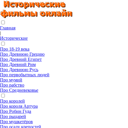
Главная
|
Исторические
Про 18-19 века
Про Древнюю Грецию
Про Древний Египет
Про Древний Рим
Про Древнюю Русь
Про первобытных людей
Про мумий
Про рабство
Про Средневековье
Про королей
Про короля Артура
Про Робин Гуда
Про рыцарей
Про мушкетёров
Про осаду крепостей