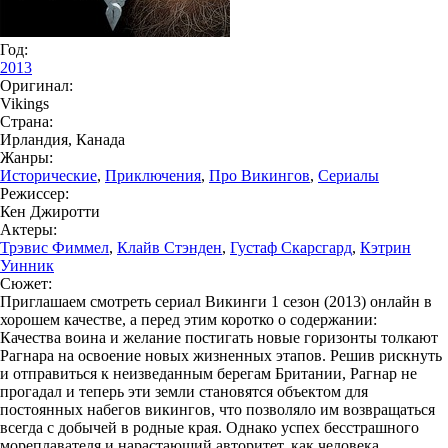
Год:
2013
Оригинал:
Vikings
Страна:
Ирландия, Канада
Жанры:
Исторические
,
Приключения
,
Про Викингов
,
Сериалы
Режиссер:
Кен Джиротти
Актеры:
Трэвис Фиммел
,
Клайв Стэнден
,
Густаф Скарсгард
,
Кэтрин
Уинник
Сюжет:
Приглашаем смотреть сериал Викинги 1 сезон (2013) онлайн в
хорошем качестве, а перед этим коротко о содержании:
Качества воина и желание постигать новые горизонты толкают
Рагнара на освоение новых жизненных этапов. Решив рискнуть
и отправиться к неизведанным берегам Британии, Рагнар не
прогадал и теперь эти земли становятся объектом для
постоянных набегов викингов, что позволяло им возвращаться
всегда с добычей в родные края. Однако успех бесстрашного
мореплавателя и нарастающий авторитет, как человека,