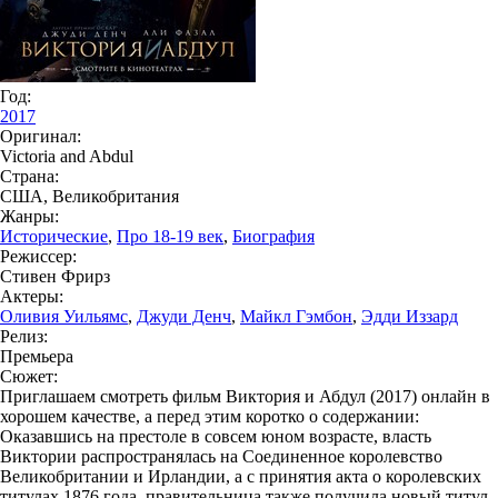
Год:
2017
Оригинал:
Victoria and Abdul
Страна:
США, Великобритания
Жанры:
Исторические
,
Про 18-19 век
,
Биография
Режиссер:
Стивен Фрирз
Актеры:
Оливия Уильямс
,
Джуди Денч
,
Майкл Гэмбон
,
Эдди Иззард
Релиз:
Премьера
Сюжет:
Приглашаем смотреть фильм Виктория и Абдул (2017) онлайн в
хорошем качестве, а перед этим коротко о содержании:
Оказавшись на престоле в совсем юном возрасте, власть
Виктории распространялась на Соединенное королевство
Великобритании и Ирландии, а с принятия акта о королевских
титулах 1876 года, правительница также получила новый титул