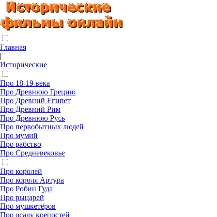
Главная
|
Исторические
Про 18-19 века
Про Древнюю Грецию
Про Древний Египет
Про Древний Рим
Про Древнюю Русь
Про первобытных людей
Про мумий
Про рабство
Про Средневековье
Про королей
Про короля Артура
Про Робин Гуда
Про рыцарей
Про мушкетёров
Про осаду крепостей