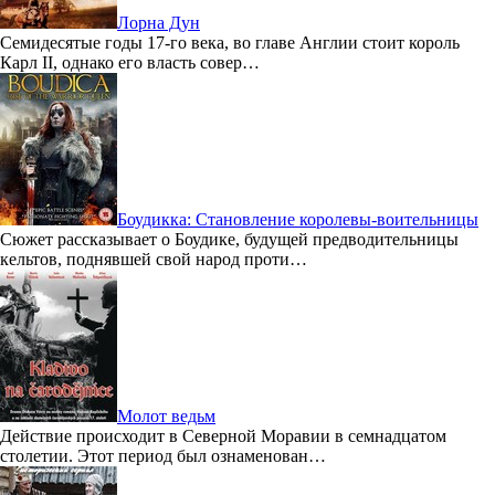
Лорна Дун
Семидесятые годы 17-го века, во главе Англии стоит король
Карл II, однако его власть совер…
Боудикка: Становление королевы-воительницы
Сюжет рассказывает о Боудике, будущей предводительницы
кельтов, поднявшей свой народ проти…
Молот ведьм
Действие происходит в Северной Моравии в семнадцатом
столетии. Этот период был ознаменован…