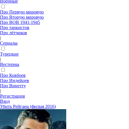
Военные
Про Первую мировую
Про Вторую мировую
Про ВОВ 1941-1945
Про танкистов
Про лётчиков
|
Сериалы
Турецкие
|
Вестерны
Про Ковбоев
Про Индейцев
Про Винетту
|
Регистрация
Вход
Убить Рейгана (фильм 2016)