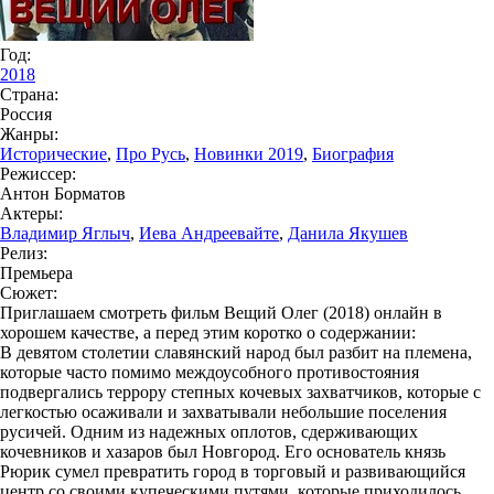
Год:
2018
Страна:
Россия
Жанры:
Исторические
,
Про Русь
,
Новинки 2019
,
Биография
Режиссер:
Антон Борматов
Актеры:
Владимир Яглыч
,
Иева Андреевайте
,
Данила Якушев
Релиз:
Премьера
Сюжет:
Приглашаем смотреть фильм Вещий Олег (2018) онлайн в
хорошем качестве, а перед этим коротко о содержании:
В девятом столетии славянский народ был разбит на племена,
которые часто помимо междоусобного противостояния
подвергались террору степных кочевых захватчиков, которые с
легкостью осаживали и захватывали небольшие поселения
русичей. Одним из надежных оплотов, сдерживающих
кочевников и хазаров был Новгород. Его основатель князь
Рюрик сумел превратить город в торговый и развивающийся
центр со своими купеческими путями, которые приходилось