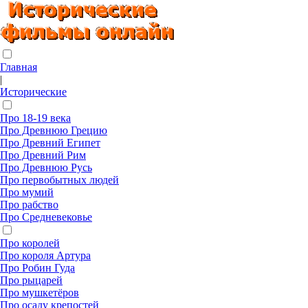
Главная
|
Исторические
Про 18-19 века
Про Древнюю Грецию
Про Древний Египет
Про Древний Рим
Про Древнюю Русь
Про первобытных людей
Про мумий
Про рабство
Про Средневековье
Про королей
Про короля Артура
Про Робин Гуда
Про рыцарей
Про мушкетёров
Про осаду крепостей