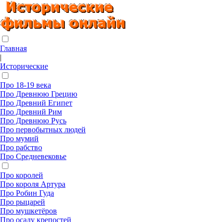
Главная
|
Исторические
Про 18-19 века
Про Древнюю Грецию
Про Древний Египет
Про Древний Рим
Про Древнюю Русь
Про первобытных людей
Про мумий
Про рабство
Про Средневековье
Про королей
Про короля Артура
Про Робин Гуда
Про рыцарей
Про мушкетёров
Про осаду крепостей