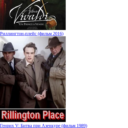
Риллингтон-плейс (фильм 2016)
Генрих V: Битва при Азенкуре (фильм 1989)