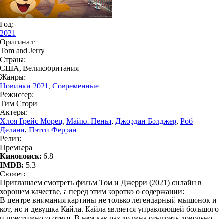
Год:
2021
Оригинал:
Tom and Jerry
Страна:
США, Великобритания
Жанры:
Новинки 2021
,
Современные
Режиссер:
Тим Стори
Актеры:
Хлоя Грейс Морец
,
Майкл Пенья
,
Джордан Болджер
,
Роб
Делани
,
Пэтси Ферран
Релиз:
Премьера
Кинопоиск:
6.8
IMDB:
5.3
Сюжет:
Приглашаем смотреть фильм Том и Джерри (2021) онлайн в
хорошем качестве, а перед этим коротко о содержании:
В центре внимания картины не только легендарный мышонок и
кот, но и девушка Кайла. Кайла является управляющей большого
и престижного отеля. В нем как раз должна отыграть довольно