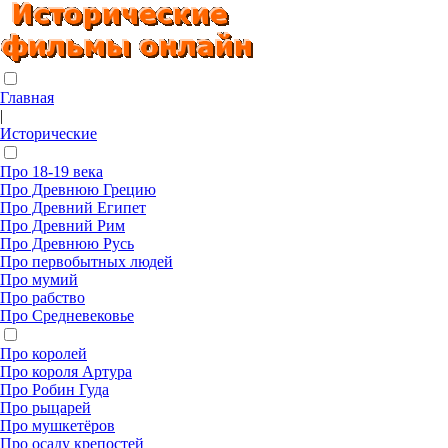
Главная
|
Исторические
Про 18-19 века
Про Древнюю Грецию
Про Древний Египет
Про Древний Рим
Про Древнюю Русь
Про первобытных людей
Про мумий
Про рабство
Про Средневековье
Про королей
Про короля Артура
Про Робин Гуда
Про рыцарей
Про мушкетёров
Про осаду крепостей