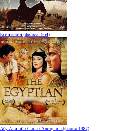
Египтянин (фильм 1954)
Абу Али ибн Сина / Авиценна (фильм 1987)