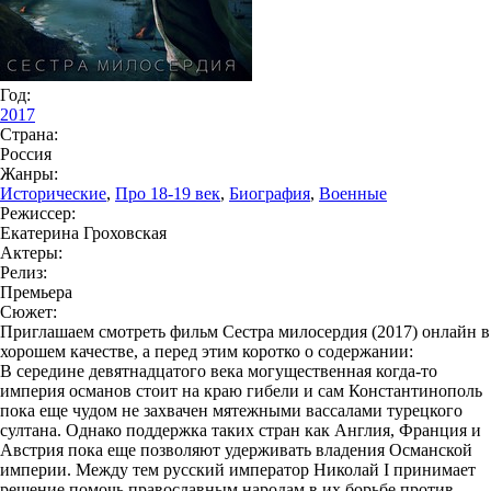
Год:
2017
Страна:
Россия
Жанры:
Исторические
,
Про 18-19 век
,
Биография
,
Военные
Режиссер:
Екатерина Гроховская
Актеры:
Релиз:
Премьера
Сюжет:
Приглашаем смотреть фильм Сестра милосердия (2017) онлайн в
хорошем качестве, а перед этим коротко о содержании:
В середине девятнадцатого века могущественная когда-то
империя османов стоит на краю гибели и сам Константинополь
пока еще чудом не захвачен мятежными вассалами турецкого
султана. Однако поддержка таких стран как Англия, Франция и
Австрия пока еще позволяют удерживать владения Османской
империи. Между тем русский император Николай I принимает
решение помочь православным народам в их борьбе против