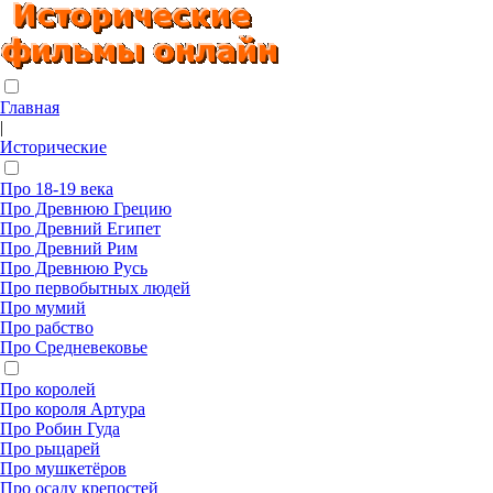
Главная
|
Исторические
Про 18-19 века
Про Древнюю Грецию
Про Древний Египет
Про Древний Рим
Про Древнюю Русь
Про первобытных людей
Про мумий
Про рабство
Про Средневековье
Про королей
Про короля Артура
Про Робин Гуда
Про рыцарей
Про мушкетёров
Про осаду крепостей