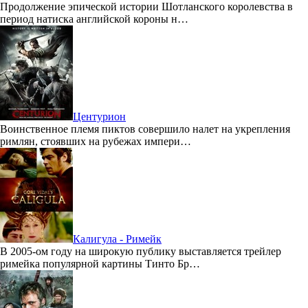
Продолжение эпической истории Шотланского королевства в
период натиска английской короны н…
Центурион
Воинственное племя пиктов совершило налет на укрепления
римлян, стоявших на рубежах импери…
Калигула - Римейк
В 2005-ом году на широкую публику выставляется трейлер
римейка популярной картины Тинто Бр…