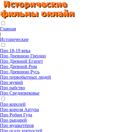
Главная
|
Исторические
Про 18-19 века
Про Древнюю Грецию
Про Древний Египет
Про Древний Рим
Про Древнюю Русь
Про первобытных людей
Про мумий
Про рабство
Про Средневековье
Про королей
Про короля Артура
Про Робин Гуда
Про рыцарей
Про мушкетёров
Про осаду крепостей