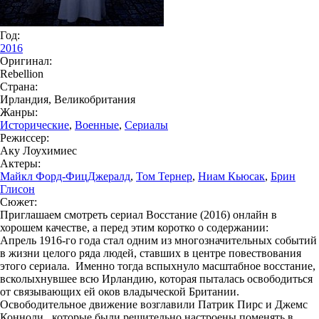
Год:
2016
Оригинал:
Rebellion
Страна:
Ирландия, Великобритания
Жанры:
Исторические
,
Военные
,
Сериалы
Режиссер:
Аку Лоухимиес
Актеры:
Майкл Форд-ФицДжералд
,
Том Тернер
,
Ниам Кьюсак
,
Брин
Глисон
Сюжет:
Приглашаем смотреть сериал Восстание (2016) онлайн в
хорошем качестве, а перед этим коротко о содержании:
Апрель 1916-го года стал одним из многозначительных событий
в жизни целого ряда людей, ставших в центре повествования
этого сериала. Именно тогда вспыхнуло масштабное восстание,
всколыхнувшее всю Ирландию, которая пыталась освободиться
от связывающих ей оков владыческой Британии.
Освободительное движение возглавили Патрик Пирс и Джемс
Конноли, которые были решительно настроены поменять в