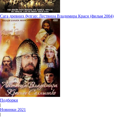
Сага древних булгар: Лествица Владимира Красн (фильм 2004)
Подборки
|
Новинки 2021
|