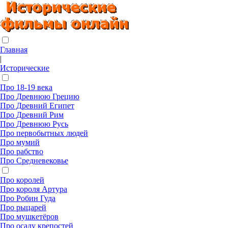
Главная
|
Исторические
Про 18-19 века
Про Древнюю Грецию
Про Древний Египет
Про Древний Рим
Про Древнюю Русь
Про первобытных людей
Про мумий
Про рабство
Про Средневековье
Про королей
Про короля Артура
Про Робин Гуда
Про рыцарей
Про мушкетёров
Про осаду крепостей