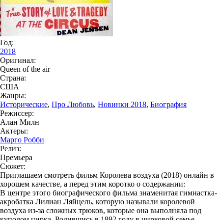
Год:
2018
Оригинал:
Queen of the air
Страна:
США
Жанры:
Исторические
,
Про Любовь
,
Новинки 2018
,
Биография
Режиссер:
Алан Милн
Актеры:
Марго Робби
Релиз:
Премьера
Сюжет:
Приглашаем смотреть фильм Королева воздуха (2018) онлайн в
хорошем качестве, а перед этим коротко о содержании:
В центре этого биографического фильма знаменитая гимнастка-
акробатка Лилиан Ляйцель, которую называли королевой
воздуха из-за сложных трюков, которые она выполняла под
куполом цирка. Родившись в 1892 году в цирковой семье,