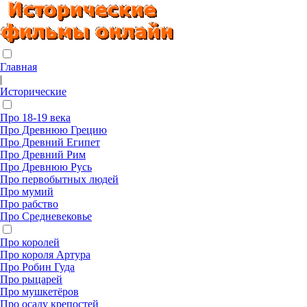
Главная
|
Исторические
Про 18-19 века
Про Древнюю Грецию
Про Древний Египет
Про Древний Рим
Про Древнюю Русь
Про первобытных людей
Про мумий
Про рабство
Про Средневековье
Про королей
Про короля Артура
Про Робин Гуда
Про рыцарей
Про мушкетёров
Про осаду крепостей