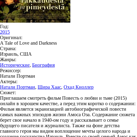
Год:
2015
Оригинал:
A Tale of Love and Darkness
Страна:
Израиль, США
Жанры:
Исторические
,
Биография
Режиссер:
Натали Портман
Актеры:
Натали Портман
,
Шира Хаас
,
Охад Кноллер
Сюжет:
Приглашаем смотреть фильм Повесть о любви и тьме (2015)
онлайн в хорошем качестве, а перед этим коротко о содержании:
Фильм является экранизацией автобиографической повести
самых важных эпизодов жизни Амоса Оза. Содержание сюжета
берет свое начало в 1940-ом году и рассказывает о семье
будущего писателя и журналиста. Также на фоне детства
главного героя мы видим воплощение мечты целого народа и
создание государства Израиль. Вместе со своей семьей Амос как