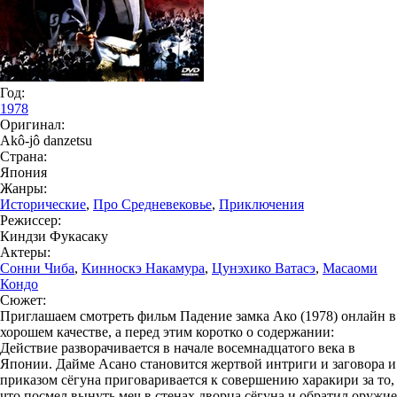
Год:
1978
Оригинал:
Akô-jô danzetsu
Страна:
Япония
Жанры:
Исторические
,
Про Средневековье
,
Приключения
Режиссер:
Киндзи Фукасаку
Актеры:
Сонни Чиба
,
Кинноскэ Накамура
,
Цунэхико Ватасэ
,
Масаоми
Кондо
Сюжет:
Приглашаем смотреть фильм Падение замка Ако (1978) онлайн в
хорошем качестве, а перед этим коротко о содержании:
Действие разворачивается в начале восемнадцатого века в
Японии. Дайме Асано становится жертвой интриги и заговора и
приказом сёгуна приговаривается к совершению харакири за то,
что посмел вынуть меч в стенах дворца сёгуна и обратил оружие