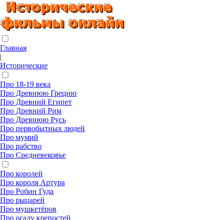
Главная
|
Исторические
Про 18-19 века
Про Древнюю Грецию
Про Древний Египет
Про Древний Рим
Про Древнюю Русь
Про первобытных людей
Про мумий
Про рабство
Про Средневековье
Про королей
Про короля Артура
Про Робин Гуда
Про рыцарей
Про мушкетёров
Про осаду крепостей