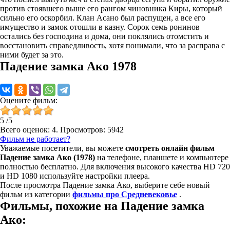
против стоявшего выше его рангом чиновника Киры, который
сильно его оскорбил. Клан Асано был распущен, а все его
имущество и замок отошли в казну. Сорок семь ронинов
остались без господина и дома, они поклялись отомстить и
восстановить справедливость, хотя понимали, что за расправа с
ними будет за это.
Падение замка Ако 1978
Оцените фильм:
5
/
5
Всего оценок:
4
. Просмотров: 5942
Фильм не работает?
Уважаемые посетители, вы можете
смотреть онлайн фильм
Падение замка Ако (1978)
на телефоне, планшете и компьютере
полностью бесплатно. Для включения высокого качества HD 720
и HD 1080 используйте настройки плеера.
После просмотра Падение замка Ако, выберите себе новый
фильм из категории
фильмы про Средневековье
.
Фильмы, похожие на Падение замка
Ако: