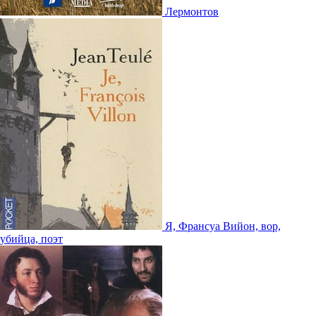
Лермонтов
Я, Франсуа Вийон, вор,
убийца, поэт