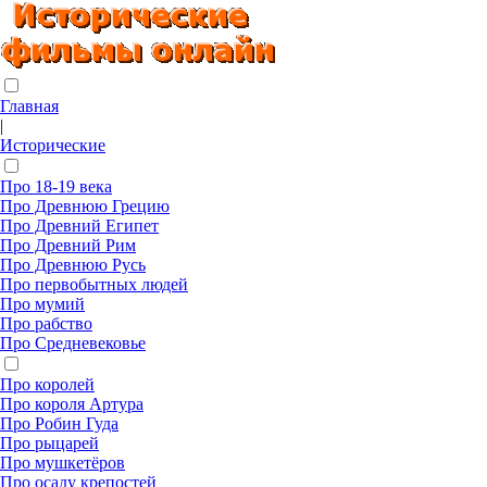
Главная
|
Исторические
Про 18-19 века
Про Древнюю Грецию
Про Древний Египет
Про Древний Рим
Про Древнюю Русь
Про первобытных людей
Про мумий
Про рабство
Про Средневековье
Про королей
Про короля Артура
Про Робин Гуда
Про рыцарей
Про мушкетёров
Про осаду крепостей