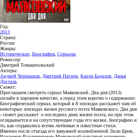
Год:
2013
Страна:
Россия
Жанры:
Исторические
,
Биография
,
Сериалы
Режиссер:
Дмитрий Томашпольский
Актеры:
Андрей Чернышов
,
Дмитрий Нагиев
,
Карэн Бадалов
,
Дарья
Досталь
Сюжет:
Приглашаем смотреть сериал Маяковский. Два дня (2013)
онлайн в хорошем качестве, а перед этим коротко о содержании:
Биографический сериал, который в 8 эпизодах расскажет нам об
некоторых эпизодах жизни русского поэта Маяковского. Два дня
- сюжет расскажет о последних днях жизни поэта, но при этом
оглядывается и на сопутствующие годы его жизни, биографию и
то, как создавались всеми любимые и известные стихи.
Именно после отъезда его замужней возлюбленной Лили Брик,
Владимир Владимирович Маяковский чувствует огромную