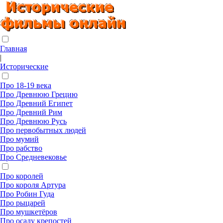
Главная
|
Исторические
Про 18-19 века
Про Древнюю Грецию
Про Древний Египет
Про Древний Рим
Про Древнюю Русь
Про первобытных людей
Про мумий
Про рабство
Про Средневековье
Про королей
Про короля Артура
Про Робин Гуда
Про рыцарей
Про мушкетёров
Про осаду крепостей