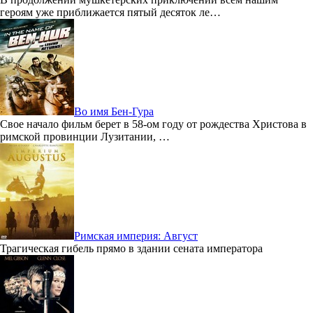
героям уже приближается пятый десяток ле…
Во имя Бен-Гура
Свое начало фильм берет в 58-ом году от рождества Христова в
римской провинции Лузитании, …
Римская империя: Август
Трагическая гибель прямо в здании сената императора