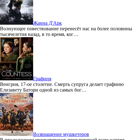
Жанна Д'Арк
Волнующее повествование перенесёт нас на более половины
тысячелетия назад, в то время, ког…
Графиня
Венгрия, 17-ое столетие. Смерть супруга делает графиню
Елизавету Батори одной из самых бог…
Возвращение мушкетеров
В продолжении мушкетерских приключений всем нашим