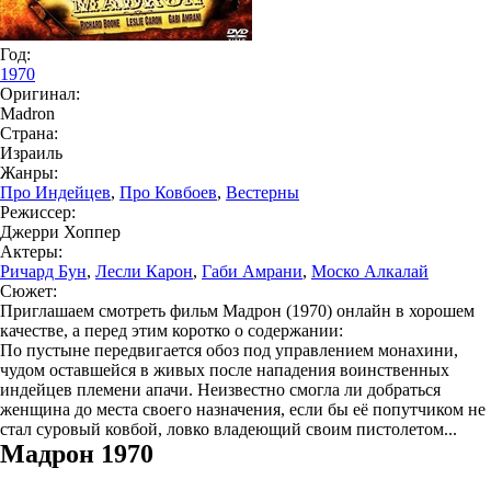
Год:
1970
Оригинал:
Madron
Страна:
Израиль
Жанры:
Про Индейцев
,
Про Ковбоев
,
Вестерны
Режиссер:
Джерри Хоппер
Актеры:
Ричард Бун
,
Лесли Карон
,
Габи Амрани
,
Моско Алкалай
Сюжет:
Приглашаем смотреть фильм Мадрон (1970) онлайн в хорошем
качестве, а перед этим коротко о содержании:
По пустыне передвигается обоз под управлением монахини,
чудом оставшейся в живых после нападения воинственных
индейцев племени апачи. Неизвестно смогла ли добраться
женщина до места своего назначения, если бы её попутчиком не
стал суровый ковбой, ловко владеющий своим пистолетом...
Мадрон 1970