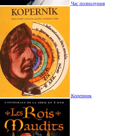
Час полнолуния
Коперник