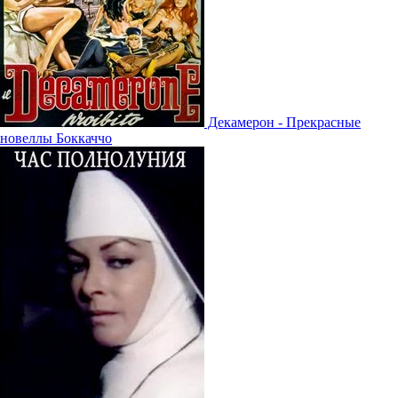
Декамерон - Прекрасные
новеллы Боккаччо