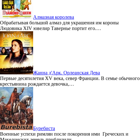
Алмазная королева
Обрабатывая большой алмаз для украшения им короны
Людовика XIV ювелир Тавернье портит его.…
Жанна д'Арк. Орлеанская Дева
Первые десятилетия XV века, север Франции. В семье обычного
крестьянина рождается девочка,…
Буребиста
Военные успехи римлян после покорения ими Греческих и
Македонских земель приблизили …