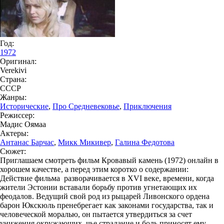
Год:
1972
Оригинал:
Verekivi
Страна:
СССР
Жанры:
Исторические
,
Про Средневековье
,
Приключения
Режиссер:
Мадис Оямаа
Актеры:
Антанас Барчас
,
Микк Микивер
,
Галина Федотова
Сюжет:
Приглашаем смотреть фильм Кровавый камень (1972) онлайн в
хорошем качестве, а перед этим коротко о содержании:
Действие фильма разворачивается в XVI веке, времени, когда
жители Эстонии вставали борьбу против угнетающих их
феодалов. Ведущий свой род из рыцарей Ливонского ордена
барон Юкскюль пренебрегает как законами государства, так и
человеческой моралью, он пытается утвердиться за счет
унижения окружающих, чье страдание и боль приносят ему