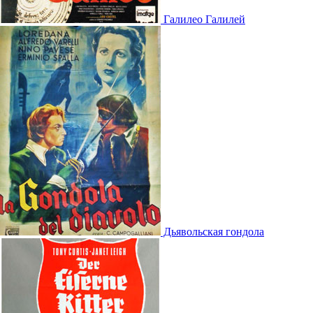
Галилео Галилей
Дьявольская гондола