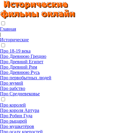
Главная
|
Исторические
Про 18-19 века
Про Древнюю Грецию
Про Древний Египет
Про Древний Рим
Про Древнюю Русь
Про первобытных людей
Про мумий
Про рабство
Про Средневековье
Про королей
Про короля Артура
Про Робин Гуда
Про рыцарей
Про мушкетёров
Про осаду крепостей