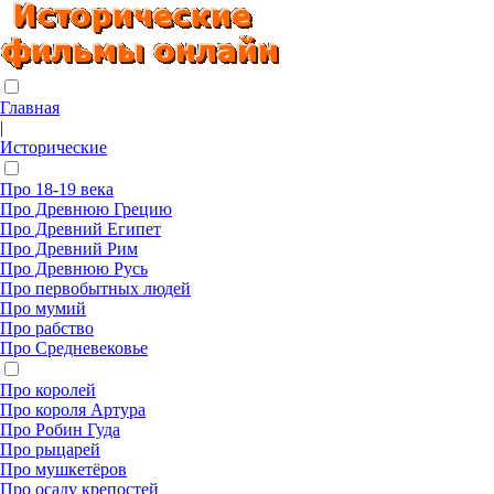
Главная
|
Исторические
Про 18-19 века
Про Древнюю Грецию
Про Древний Египет
Про Древний Рим
Про Древнюю Русь
Про первобытных людей
Про мумий
Про рабство
Про Средневековье
Про королей
Про короля Артура
Про Робин Гуда
Про рыцарей
Про мушкетёров
Про осаду крепостей