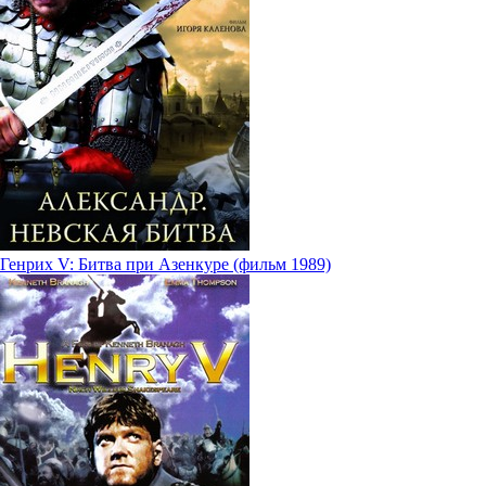
Генрих V: Битва при Азенкуре (фильм 1989)