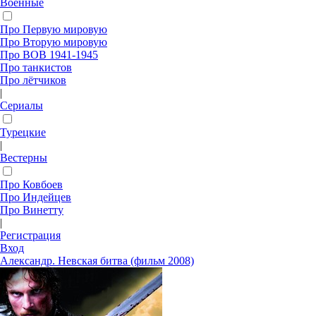
Военные
Про Первую мировую
Про Вторую мировую
Про ВОВ 1941-1945
Про танкистов
Про лётчиков
|
Сериалы
Турецкие
|
Вестерны
Про Ковбоев
Про Индейцев
Про Винетту
|
Регистрация
Вход
Александр. Невская битва (фильм 2008)