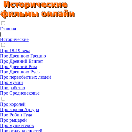
Главная
|
Исторические
Про 18-19 века
Про Древнюю Грецию
Про Древний Египет
Про Древний Рим
Про Древнюю Русь
Про первобытных людей
Про мумий
Про рабство
Про Средневековье
Про королей
Про короля Артура
Про Робин Гуда
Про рыцарей
Про мушкетёров
Про осаду крепостей