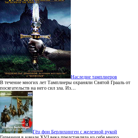
Наследие тамплиеров
В течение многих лет Тамплиеры охраняли Святой Грааль от
посягательств на него сил зла. Из…
Гёц фон Берлихинген с железной рукой
Германия в начале XVI века представляла из себя много