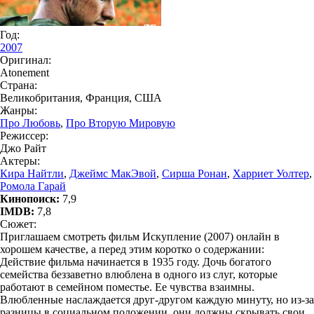
Год:
2007
Оригинал:
Atonement
Страна:
Великобритания, Франция, США
Жанры:
Про Любовь
,
Про Вторую Мировую
Режиссер:
Джо Райт
Актеры:
Кира Найтли
,
Джеймс МакЭвой
,
Сирша Ронан
,
Харриет Уолтер
,
Ромола Гарай
Кинопоиск:
7,9
IMDB:
7,8
Сюжет:
Приглашаем смотреть фильм Искупление (2007) онлайн в
хорошем качестве, а перед этим коротко о содержании:
Действие фильма начинается в 1935 году. Дочь богатого
семейства беззаветно влюблена в одного из слуг, которые
работают в семейном поместье. Ее чувства взаимны.
Влюбленные наслаждается друг-другом каждую минуту, но из-за
разницы в социальном положении, они должны скрывать свои