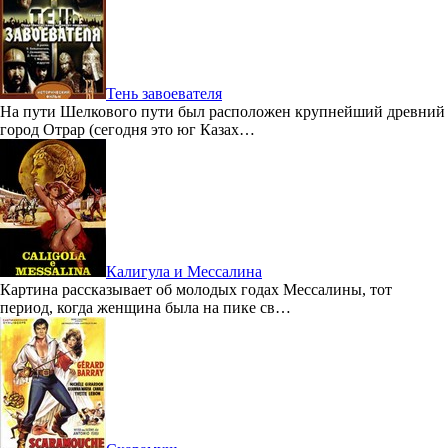
Тень завоевателя
На пути Шелкового пути был расположен крупнейший древний
город Отрар (сегодня это юг Казах…
Калигула и Мессалина
Картина рассказывает об молодых годах Мессалины, тот
период, когда женщина была на пике св…