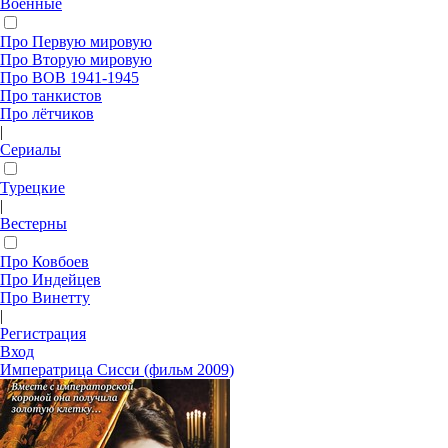
Военные
Про Первую мировую
Про Вторую мировую
Про ВОВ 1941-1945
Про танкистов
Про лётчиков
|
Сериалы
Турецкие
|
Вестерны
Про Ковбоев
Про Индейцев
Про Винетту
|
Регистрация
Вход
Императрица Сисси (фильм 2009)