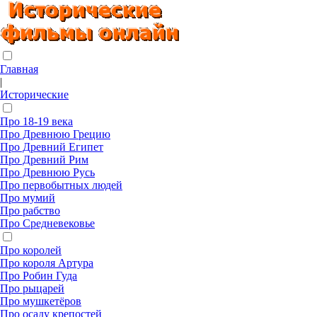
Главная
|
Исторические
Про 18-19 века
Про Древнюю Грецию
Про Древний Египет
Про Древний Рим
Про Древнюю Русь
Про первобытных людей
Про мумий
Про рабство
Про Средневековье
Про королей
Про короля Артура
Про Робин Гуда
Про рыцарей
Про мушкетёров
Про осаду крепостей