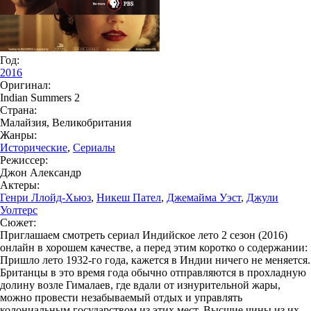
Год:
2016
Оригинал:
Indian Summers 2
Страна:
Малайзия, Великобритания
Жанры:
Исторические
,
Сериалы
Режиссер:
Джон Александр
Актеры:
Генри Ллойд-Хьюз
,
Никеш Пател
,
Джемайма Уэст
,
Джули
Уолтерс
Сюжет:
Приглашаем смотреть сериал Индийское лето 2 сезон (2016)
онлайн в хорошем качестве, а перед этим коротко о содержании:
Пришло лето 1932-го года, кажется в Индии ничего не меняется.
Британцы в это время года обычно отправляются в прохладную
долину возле Гималаев, где вдали от изнурительной жары,
можно провести незабываемый отдых и управлять
колониальным государством из этих мест. Высшие чины из их