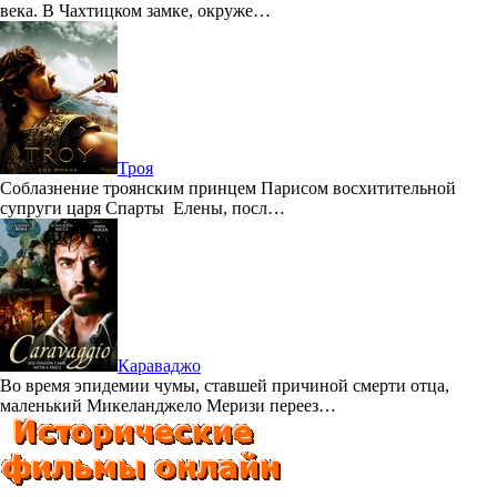
века. В Чахтицком замке, окруже…
Троя
Соблазнение троянским принцем Парисом восхитительной
супруги царя Спарты Елены, посл…
Караваджо
Во время эпидемии чумы, ставшей причиной смерти отца,
маленький Микеланджело Меризи переез…