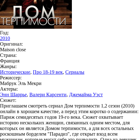
Год:
2010
Оригинал:
Maison close
Страна:
Франция
Жанры:
Исторические
,
Про 18-19 век
,
Сериалы
Режиссер:
Мабрук Эль Мекри
Актеры:
Энн Шаррье
,
Валери Карсенти
,
Джемайма Уэст
Сюжет:
Приглашаем смотреть сериал Дом терпимости 1,2 сезон (2010)
онлайн в хорошем качестве, а перед этим коротко о содержании:
Париж семидесятых годов 19-го века. Сюжет охватывает
историю нескольких женщин, связанных одним местом, для
которых он является Домом терпимости, а для всех остальных
роскошным борделем "Парадиз", где открыт вход всем
мужчинам, которые могут себе это позволить. Одна из девушек