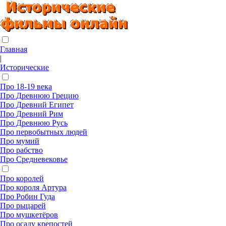
Главная
|
Исторические
Про 18-19 века
Про Древнюю Грецию
Про Древний Египет
Про Древний Рим
Про Древнюю Русь
Про первобытных людей
Про мумий
Про рабство
Про Средневековье
Про королей
Про короля Артура
Про Робин Гуда
Про рыцарей
Про мушкетёров
Про осаду крепостей