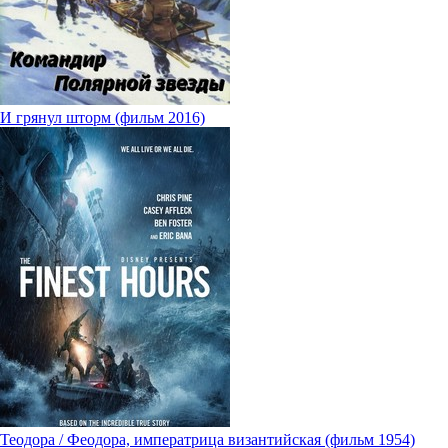
И грянул шторм (фильм 2016)
Теодора / Феодора, императрица византийская (фильм 1954)