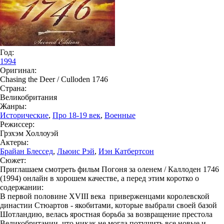
Год:
1994
Оригинал:
Chasing the Deer / Culloden 1746
Страна:
Великобритания
Жанры:
Исторические
,
Про 18-19 век
,
Военные
Режиссер:
Грэхэм Холлоуэй
Актеры:
Брайан Блессед
,
Льюис Рэй
,
Иэн Катбертсон
Сюжет:
Приглашаем смотреть фильм Погоня за оленем / Каллоден 1746
(1994) онлайн в хорошем качестве, а перед этим коротко о
содержании:
В первой половине XVIII века приверженцами королевской
династии Стюартов - якобитами, которые выбрали своей базой
Шотландию, велась яростная борьба за возвращение престола
Великобритании, что никак не могла потушить все новые и