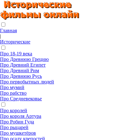
Главная
|
Исторические
Про 18-19 века
Про Древнюю Грецию
Про Древний Египет
Про Древний Рим
Про Древнюю Русь
Про первобытных людей
Про мумий
Про рабство
Про Средневековье
Про королей
Про короля Артура
Про Робин Гуда
Про рыцарей
Про мушкетёров
Про осаду крепостей