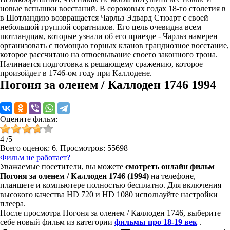
новые вспышки восстаний. В сороковых годах 18-го столетия в
в Шотландию возвращается Чарльз Эдвард Стюарт с своей
небольшой группой соратников. Его цель очевидна всем
шотландцам, которые узнали об его приезде - Чарльз намерен
организовать с помощью горных кланов грандиозное восстание,
которое рассчитано на отвоевывание своего законного трона.
Начинается подготовка к решающему сражению, которое
произойдет в 1746-ом году при Каллодене.
Погоня за оленем / Каллоден 1746 1994
Оцените фильм:
4
/
5
Всего оценок:
6
. Просмотров: 55698
Фильм не работает?
Уважаемые посетители, вы можете
смотреть онлайн фильм
Погоня за оленем / Каллоден 1746 (1994)
на телефоне,
планшете и компьютере полностью бесплатно. Для включения
высокого качества HD 720 и HD 1080 используйте настройки
плеера.
После просмотра Погоня за оленем / Каллоден 1746, выберите
себе новый фильм из категории
фильмы про 18-19 век
.