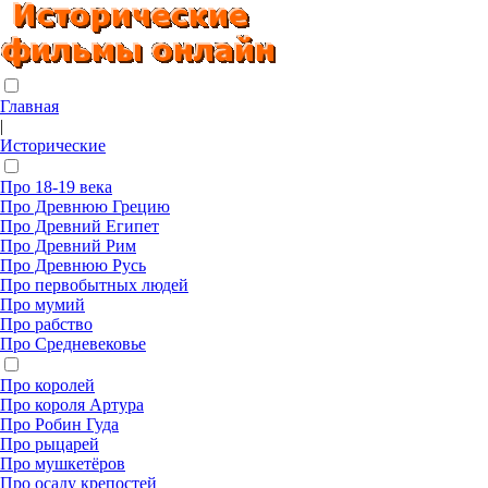
Главная
|
Исторические
Про 18-19 века
Про Древнюю Грецию
Про Древний Египет
Про Древний Рим
Про Древнюю Русь
Про первобытных людей
Про мумий
Про рабство
Про Средневековье
Про королей
Про короля Артура
Про Робин Гуда
Про рыцарей
Про мушкетёров
Про осаду крепостей