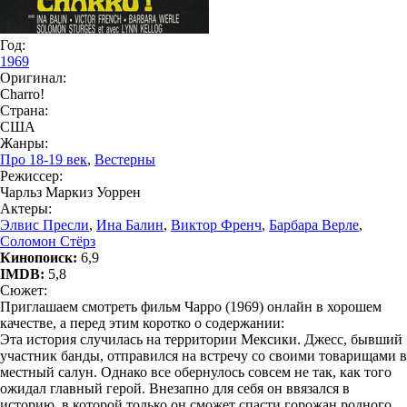
Год:
1969
Оригинал:
Charro!
Страна:
США
Жанры:
Про 18-19 век
,
Вестерны
Режиссер:
Чарльз Маркиз Уоррен
Актеры:
Элвис Пресли
,
Ина Балин
,
Виктор Френч
,
Барбара Верле
,
Соломон Стёрз
Кинопоиск:
6,9
IMDB:
5,8
Сюжет:
Приглашаем смотреть фильм Чарро (1969) онлайн в хорошем
качестве, а перед этим коротко о содержании:
Эта история случилась на территории Мексики. Джесс, бывший
участник банды, отправился на встречу со своими товарищами в
местный салун. Однако все обернулось совсем не так, как того
ожидал главный герой. Внезапно для себя он ввязался в
историю, в которой только он сможет спасти горожан родного